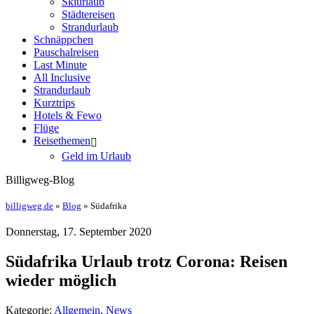
Skiurlaub
Städtereisen
Strandurlaub
Schnäppchen
Pauschalreisen
Last Minute
All Inclusive
Strandurlaub
Kurztrips
Hotels & Fewo
Flüge
Reisethemen
Geld im Urlaub
Billigweg-Blog
billigweg.de
»
Blog
» Südafrika
Donnerstag, 17. September 2020
Südafrika Urlaub trotz Corona: Reisen
wieder möglich
Kategorie:
Allgemein
,
News