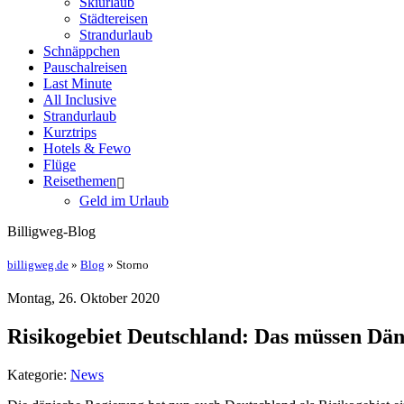
Skiurlaub
Städtereisen
Strandurlaub
Schnäppchen
Pauschalreisen
Last Minute
All Inclusive
Strandurlaub
Kurztrips
Hotels & Fewo
Flüge
Reisethemen
Geld im Urlaub
Billigweg-Blog
billigweg.de
»
Blog
» Storno
Montag, 26. Oktober 2020
Risikogebiet Deutschland: Das müssen Dän
Kategorie:
News