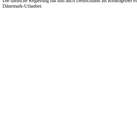
Die dänische Regierung hat nun auch Deutschland als Risikogebiet ein
Dänemark-Urlauber.