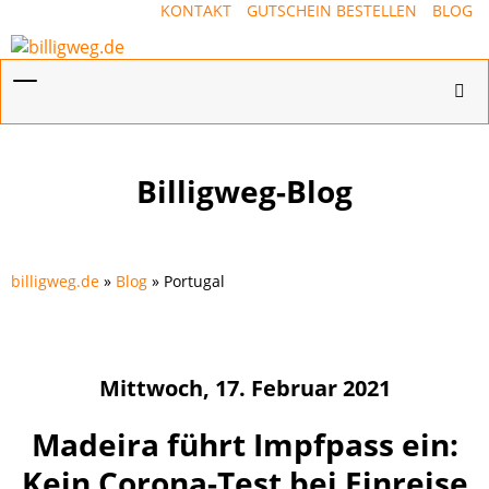
KONTAKT
GUTSCHEIN BESTELLEN
BLOG
Menü
Hotl
ein-/ausblenden
ein-
Billigweg-Blog
billigweg.de
»
Blog
» Portugal
Mittwoch, 17. Februar 2021
Madeira führt Impfpass ein:
Kein Corona-Test bei Einreise