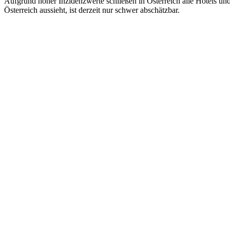
Aufgrund hoher Inzidenzwerte schließen in Österreich alle Hotels un
Österreich aussieht, ist derzeit nur schwer abschätzbar.