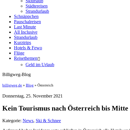
Skiurlaub
Städtereisen
Strandurlaub
Schnäppchen
Pauschalreisen
Last Minute
All Inclusive
Strandurlaub
Kurztrips
Hotels & Fewo
Flüge
Reisethemen
Geld im Urlaub
Billigweg-Blog
billigweg.de
»
Blog
» Österreich
Donnerstag, 25. November 2021
Kein Tourismus nach Österreich bis Mitt
Kategorie:
News
,
Ski & Schnee