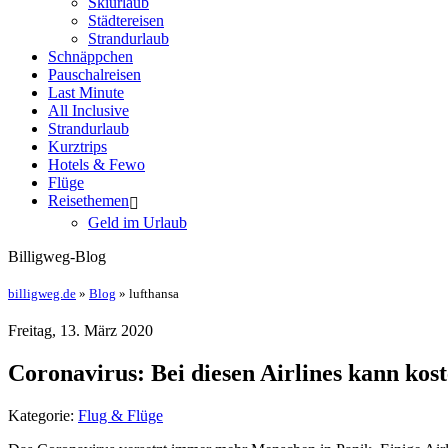
Skiurlaub
Städtereisen
Strandurlaub
Schnäppchen
Pauschalreisen
Last Minute
All Inclusive
Strandurlaub
Kurztrips
Hotels & Fewo
Flüge
Reisethemen
Geld im Urlaub
Billigweg-Blog
billigweg.de
»
Blog
» lufthansa
Freitag, 13. März 2020
Coronavirus: Bei diesen Airlines kann ko
Kategorie:
Flug & Flüge