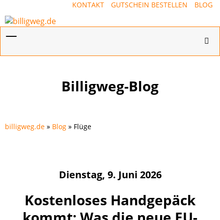
KONTAKT
GUTSCHEIN BESTELLEN
BLOG
Menü
Hotl
ein-/ausblenden
ein-
Billigweg-Blog
billigweg.de
»
Blog
» Flüge
Dienstag, 9. Juni 2026
Kostenloses Handgepäck
kommt: Was die neue EU-