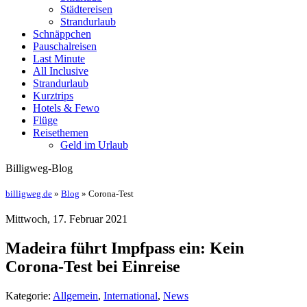
Städtereisen
Strandurlaub
Schnäppchen
Pauschalreisen
Last Minute
All Inclusive
Strandurlaub
Kurztrips
Hotels & Fewo
Flüge
Reisethemen
Geld im Urlaub
Billigweg-Blog
billigweg.de
»
Blog
» Corona-Test
Mittwoch, 17. Februar 2021
Madeira führt Impfpass ein: Kein
Corona-Test bei Einreise
Kategorie:
Allgemein
,
International
,
News