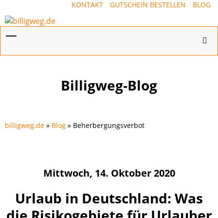
KONTAKT
GUTSCHEIN BESTELLEN
BLOG
Menü
Hotl
ein-/ausblenden
ein-
Billigweg-Blog
billigweg.de
»
Blog
» Beherbergungsverbot
Mittwoch, 14. Oktober 2020
Urlaub in Deutschland: Was
die Risikogebiete für Urlauber