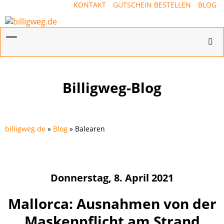
KONTAKT
GUTSCHEIN BESTELLEN
BLOG
Menü
Hotl
ein-/ausblenden
ein-
Billigweg-Blog
billigweg.de
»
Blog
» Balearen
Donnerstag, 8. April 2021
Mallorca: Ausnahmen von der
Maskenpflicht am Strand