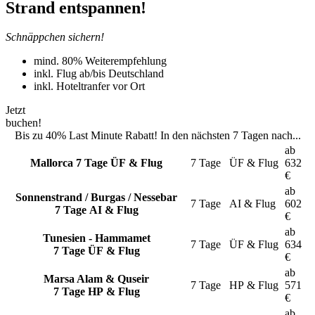
Strand entspannen!
Schnäppchen sichern!
mind. 80% Weiterempfehlung
inkl. Flug ab/bis Deutschland
inkl. Hoteltranfer vor Ort
Jetzt
buchen!
Bis zu 40% Last Minute Rabatt! In den nächsten 7 Tagen nach...
ab
Mallorca
7 Tage ÜF & Flug
7 Tage
ÜF & Flug
632
€
ab
Sonnenstrand / Burgas / Nessebar
7 Tage
AI & Flug
602
7 Tage AI & Flug
€
ab
Tunesien - Hammamet
7 Tage
ÜF & Flug
634
7 Tage ÜF & Flug
€
ab
Marsa Alam & Quseir
7 Tage
HP & Flug
571
7 Tage HP & Flug
€
ab