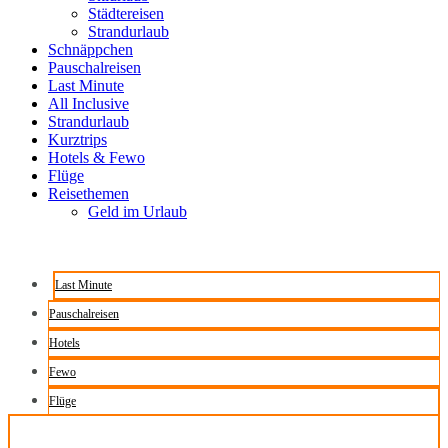
Städtereisen
Strandurlaub
Schnäppchen
Pauschalreisen
Last Minute
All Inclusive
Strandurlaub
Kurztrips
Hotels & Fewo
Flüge
Reisethemen
Geld im Urlaub
Last Minute
Pauschalreisen
Hotels
Fewo
Flüge