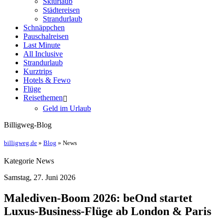
Skiurlaub
Städtereisen
Strandurlaub
Schnäppchen
Pauschalreisen
Last Minute
All Inclusive
Strandurlaub
Kurztrips
Hotels & Fewo
Flüge
Reisethemen
Geld im Urlaub
Billigweg-Blog
billigweg.de
»
Blog
» News
Kategorie News
Samstag, 27. Juni 2026
Malediven-Boom 2026: beOnd startet
Luxus-Business-Flüge ab London & Paris