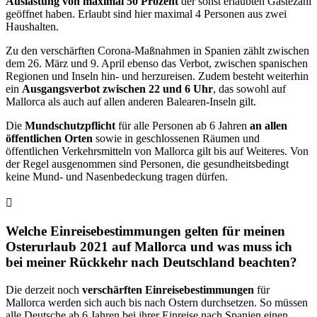
Auslastung von maximal 50 Prozent
der sonst erlaubten Gästezahl
geöffnet haben. Erlaubt sind hier maximal 4 Personen aus zwei
Haushalten.
Zu den verschärften Corona-Maßnahmen in Spanien zählt zwischen
dem 26. März und 9. April ebenso das Verbot, zwischen spanischen
Regionen und Inseln hin- und herzureisen. Zudem besteht weiterhin
ein
Ausgangsverbot zwischen 22 und 6 Uhr
, das sowohl auf
Mallorca als auch auf allen anderen Balearen-Inseln gilt.
Die
Mundschutzpflicht
für alle Personen ab 6 Jahren
an allen
öffentlichen Orten
sowie in geschlossenen Räumen und
öffentlichen Verkehrsmitteln von Mallorca gilt bis auf Weiteres. Von
der Regel ausgenommen sind Personen, die gesundheitsbedingt
keine Mund- und Nasenbedeckung tragen dürfen.
Welche Einreisebestimmungen gelten für meinen
Osterurlaub 2021 auf Mallorca und was muss ich
bei meiner Rückkehr nach Deutschland beachten?
Die derzeit noch
verschärften Einreisebestimmungen
für
Mallorca werden sich auch bis nach Ostern durchsetzen. So müssen
alle Deutsche ab 6 Jahren bei ihrer Einreise nach Spanien einen