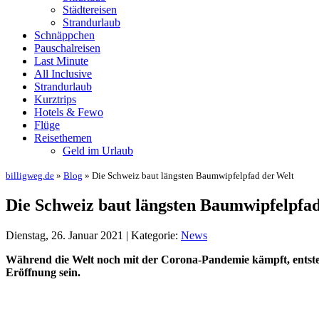
Städtereisen
Strandurlaub
Schnäppchen
Pauschalreisen
Last Minute
All Inclusive
Strandurlaub
Kurztrips
Hotels & Fewo
Flüge
Reisethemen
Geld im Urlaub
billigweg.de
»
Blog
» Die Schweiz baut längsten Baumwipfelpfad der Welt
Die Schweiz baut längsten Baumwipfelpfad
Dienstag, 26. Januar 2021 | Kategorie:
News
Während die Welt noch mit der Corona-Pandemie kämpft, entsteht
Eröffnung sein.