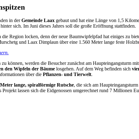
spitzen
den in der
Gemeinde Laax
gebaut und hat eine Länge von 1,5 Kilomet
er sich. Im Juni dieses Jahres soll die große Eröffnung stattfinden.
n die Region locken, denn der neue Baumwipfelpfad hat einiges zu bie
urschetg und Laax Dimplaun über eine 1.560 Meter lange feste Holzbrü
hern.
 können, werden die Besucher zunächst am Haupteingangsturm mit eine
n den Wipfeln der Bäume
losgehen. Auf dem Weg befinden sich
vie
nformationen über die
Pflanzen- und Tierwelt
.
 Meter lange, spiralförmige Rutsche
, die sich am Haupteingangsturm
s Projekt lassen sich die Eidgenossen umgerechnet rund 7 Millionen Eu